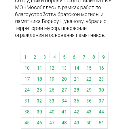
Сотрудники Бородинского филиала ГКУ
МО «Мособллес» в рамках работ по
благоустройству братской могилы и
памятника Борису Цуканову, убрали с
территории мусор, покрасили
ограждения и основания памятников.
1
2
3
4
5
6
7
8
9
10
11
12
13
14
15
16
17
18
19
20
21
22
23
24
25
26
27
28
29
30
31
32
33
34
35
36
37
38
39
40
41
42
43
44
45
46
47
48
49
50
51