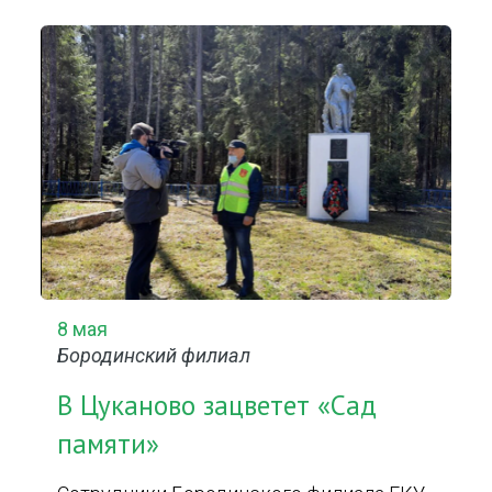
8 мая
Бородинский филиал
В Цуканово зацветет «Сад
памяти»