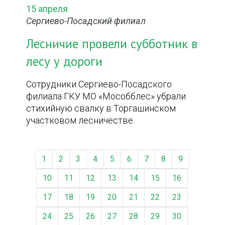
15 апреля
Сергиево-Посадский филиал
Лесничие провели субботник в
лесу у дороги
Сотрудники Сергиево-Посадского
филиала ГКУ МО «Мособблес» убрали
стихийную свалку в Торгашинском
участковом лесничестве.
1
2
3
4
5
6
7
8
9
10
11
12
13
14
15
16
17
18
19
20
21
22
23
24
25
26
27
28
29
30