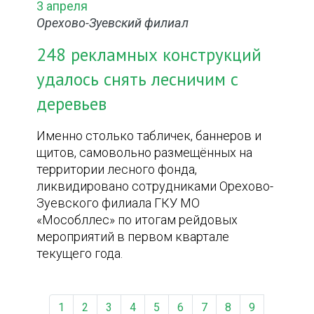
3 апреля
Орехово-Зуевский филиал
248 рекламных конструкций
удалось снять лесничим с
деревьев
Именно столько табличек, баннеров и
щитов, самовольно размещённых на
территории лесного фонда,
ликвидировано сотрудниками Орехово-
Зуевского филиала ГКУ МО
«Мособллес» по итогам рейдовых
мероприятий в первом квартале
текущего года.
1
2
3
4
5
6
7
8
9