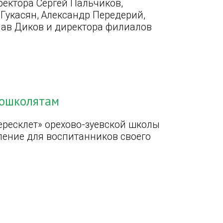
ректора Сергей Пальчиков,
Гукасян, Александр Передерий,
лав Диков и директора филиалов
дошколятам
ересклет» орехово-зуевской школы
ление для воспитанников своего