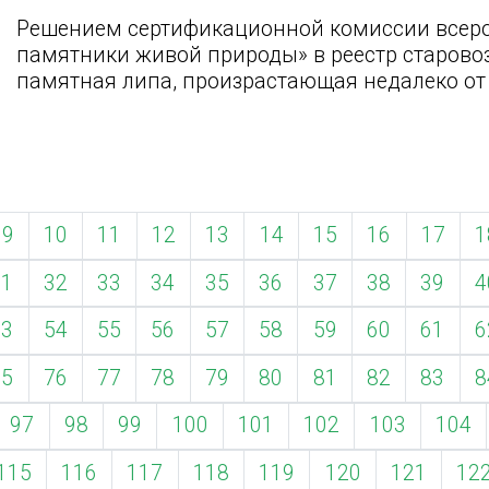
Решением сертификационной комиссии всер
памятники живой природы» в реестр старово
памятная липа, произрастающая недалеко от
9
10
11
12
13
14
15
16
17
1
31
32
33
34
35
36
37
38
39
4
53
54
55
56
57
58
59
60
61
6
75
76
77
78
79
80
81
82
83
8
97
98
99
100
101
102
103
104
115
116
117
118
119
120
121
12