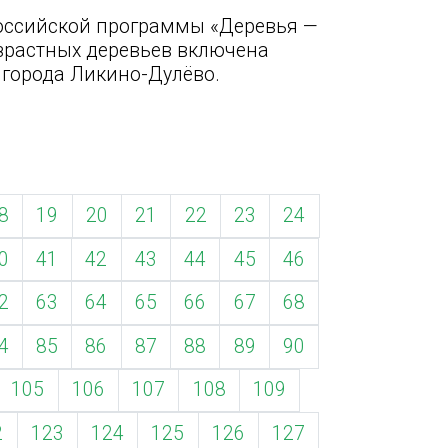
оссийской программы «Деревья —
зрастных деревьев включена
 города Ликино-Дулёво.
8
19
20
21
22
23
24
0
41
42
43
44
45
46
2
63
64
65
66
67
68
4
85
86
87
88
89
90
105
106
107
108
109
2
123
124
125
126
127