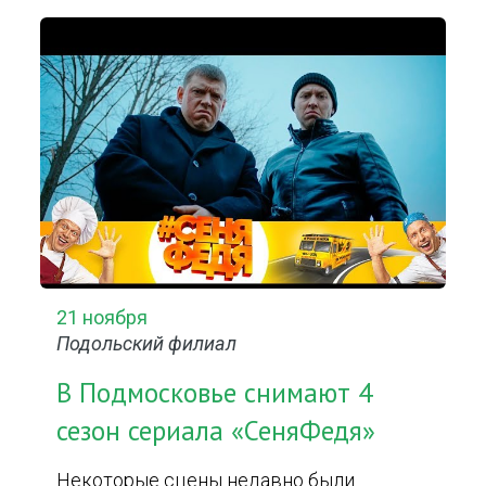
21 ноября
Подольский филиал
В Подмосковье снимают 4
сезон сериала «СеняФедя»
Некоторые сцены недавно были