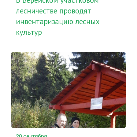
В Верейском участковом
лесничестве проводят
инвентаризацию лесных
культур
20 сентября