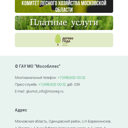
© ГАУ МО “Мособллес”
Многоканальный телефон:
+7(498)602-00-32
Пресс-служба:
+7(498)602-00-32
доб. 039
E-mail: gkumol_info@mosreg.ru
Адрес
Московская область, Одинцовский район, с/п Барвихинское,