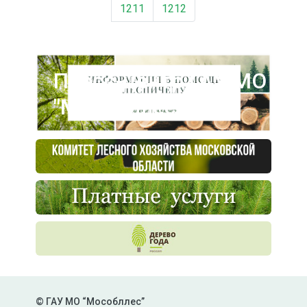
1211
1212
Пресс-центр ГАУ МО
"Мособллес"
© ГАУ МО “Мособллес”