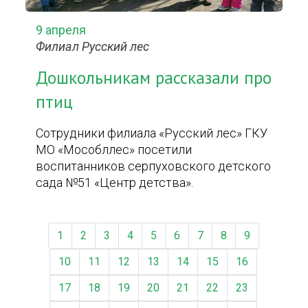
9 апреля
Филиал Русский лес
Дошкольникам рассказали про
птиц
Сотрудники филиала «Русский лес» ГКУ
МО «Мособллес» посетили
воспитанников серпуховского детского
сада №51 «Центр детства».
1
2
3
4
5
6
7
8
9
10
11
12
13
14
15
16
17
18
19
20
21
22
23