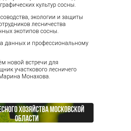
графических культур сосны.
соводства, экологии и защиты
сотрудников лесничества
чных экотипов сосны.
ра данных и профессиональному
ём новой встречи для
щник участкового лесничего
 Марина Монахова.