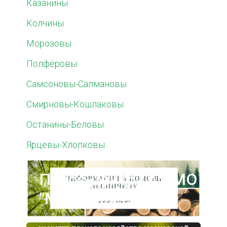
Казанины
Колчины
Морозовы
Полфёровы
Самсоновы-Салмановы
Смирновы-Кошлаковы
Останины-Беловы
Ярцевы-Хлопковы
Пресс-центр ГАУ МО
"Мособллес"