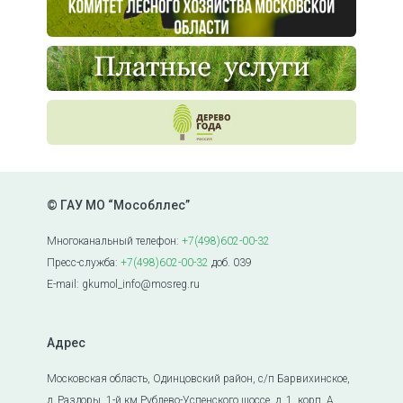
© ГАУ МО “Мособллес”
Многоканальный телефон:
+7(498)602-00-32
Пресс-служба:
+7(498)602-00-32
доб. 039
E-mail: gkumol_info@mosreg.ru
Адрес
Московская область, Одинцовский район, с/п Барвихинское,
д. Раздоры, 1-й км Рублево-Успенского шоссе, д. 1, корп. А.