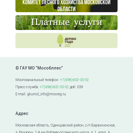
© ГАУ МО “Мособллес”
Многоканальный телефон:
+7(498)602-00-32
Пресс-служба:
+7(498)602-00-32
доб. 039
E-mail: gkumol_info@mosreg.ru
Адрес
Московская область, Одинцовский район, с/п Барвихинское,
д. Раздоры, 1-й км Рублево-Успенского шоссе, д. 1, корп. А.