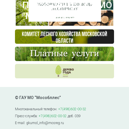
Пресс-центр ГАУ МО
"Мособллес"
© ГАУ МО “Мособллес”
Многоканальный телефон:
+7(498)602-00-32
Пресс-служба:
+7(498)602-00-32
доб. 039
E-mail: gkumol_info@mosreg.ru