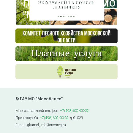
Пресс-центр ГАУ МО
"Мособллес"
© ГАУ МО “Мособллес”
Многоканальный телефон:
+7(498)602-00-32
Пресс-служба:
+7(498)602-00-32
доб. 039
E-mail: gkumol_info@mosreg.ru