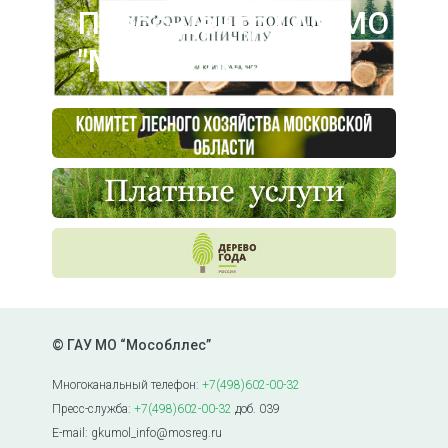
Пресс-центр ГАУ МО
"Мособллес"
© ГАУ МО “Мособллес”
Многоканальный телефон:
+7(498)602-00-32
Пресс-служба:
+7(498)602-00-32
доб. 039
E-mail: gkumol_info@mosreg.ru