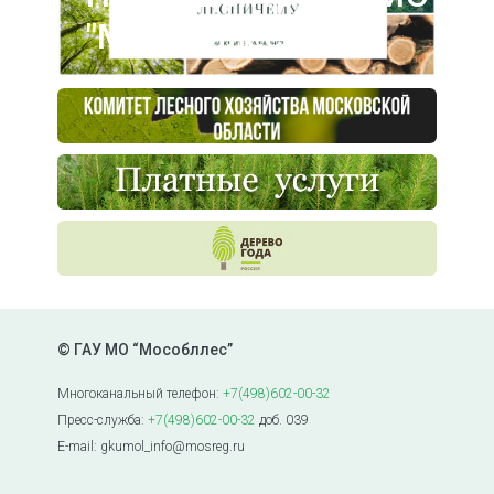
"Мособллес"
© ГАУ МО “Мособллес”
Многоканальный телефон:
+7(498)602-00-32
Пресс-служба:
+7(498)602-00-32
доб. 039
E-mail: gkumol_info@mosreg.ru