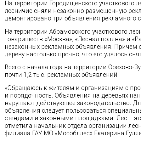
На территории Городищенского участкового л
лесничие сняли незаконно размещенную рекл
демонтировано три объявления рекламного 
На территории Абрамовского участкового лес
товариществ «Москва», «Лесная поляна» и «Р
незаконных рекламных объявления. Причем о
дереву настолько прочно, что его удалось сн
Всего с начала года на территории Орехово-З
почти 1,2 тыс. рекламных объявлений.
«Обращаюсь к жителям и организациям с про
и порядочность. Объявления на деревьях на
нарушают действующее законодательство. Д
объявления следует пользоваться специал
стендами и законными площадками. Лес – это
отметила начальник отдела организации лес
филиала ГАУ МО «Мособллес» Екатерина Гуляе