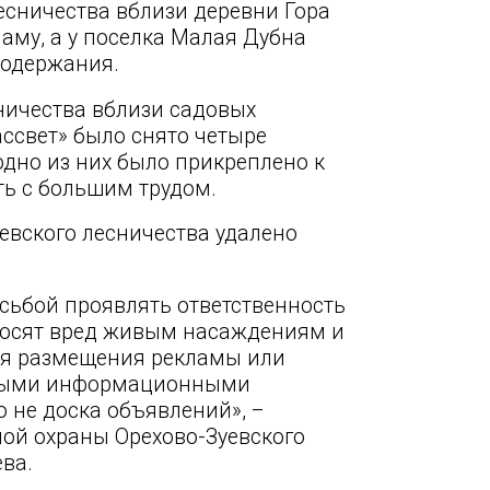
есничества вблизи деревни Гора
аму, а у поселка Малая Дубна
содержания.
ничества вблизи садовых
ассвет» было снято четыре
дно из них было прикреплено к
ять с большим трудом.
уевского лесничества удалено
сьбой проявлять ответственность
носят вред живым насаждениям и
ля размещения рекламы или
ьными информационными
 не доска объявлений», –
ной охраны Орехово-Зуевского
ва.