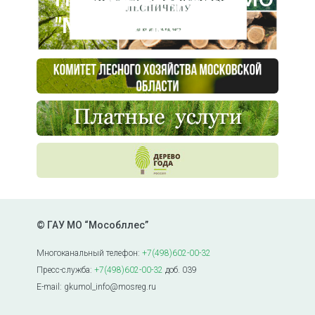
"Мособллес"
© ГАУ МО “Мособллес”
Многоканальный телефон:
+7(498)602-00-32
Пресс-служба:
+7(498)602-00-32
доб. 039
E-mail: gkumol_info@mosreg.ru