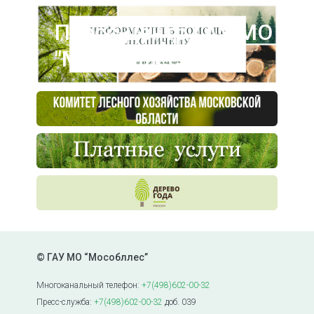
Пресс-центр ГАУ МО
"Мособллес"
© ГАУ МО “Мособллес”
Многоканальный телефон:
+7(498)602-00-32
Пресс-служба:
+7(498)602-00-32
доб. 039