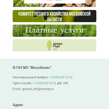
© ГАУ МО “Мособллес”
Многоканальный телефон:
+7(498)602-00-32
Пресс-служба:
+7(498)602-00-32
доб. 039
E-mail: gkumol_info@mosreg.ru
Адрес