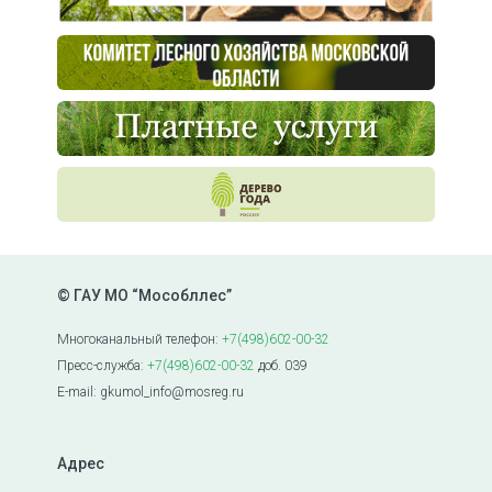
© ГАУ МО “Мособллес”
Многоканальный телефон:
+7(498)602-00-32
Пресс-служба:
+7(498)602-00-32
доб. 039
E-mail: gkumol_info@mosreg.ru
Адрес