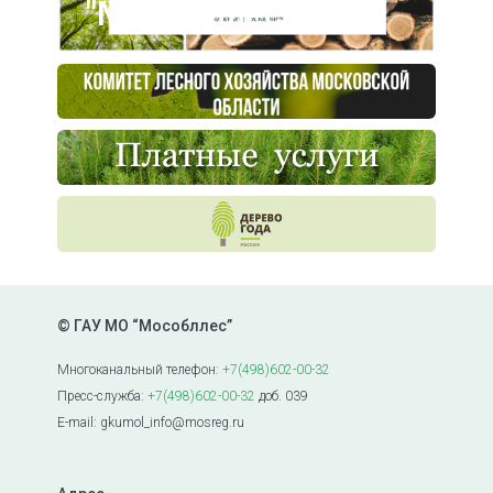
"Мособллес"
© ГАУ МО “Мособллес”
Многоканальный телефон:
+7(498)602-00-32
Пресс-служба:
+7(498)602-00-32
доб. 039
E-mail: gkumol_info@mosreg.ru