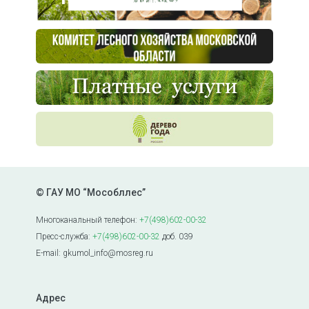
© ГАУ МО “Мособллес”
Многоканальный телефон:
+7(498)602-00-32
Пресс-служба:
+7(498)602-00-32
доб. 039
E-mail: gkumol_info@mosreg.ru
Адрес