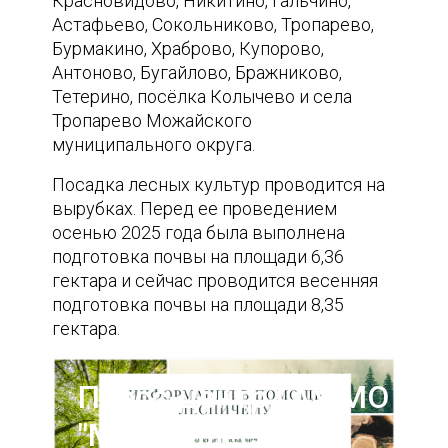
Красновидово, Никитино, Гальчино,
Астафьево, Сокольниково, Тропарево,
Бурмакино, Храброво, Купорово,
Антоново, Бугайлово, Бражниково,
Тетерино, посёлка Колычево и села
Тропарево Можайского
муниципального округа.
Посадка лесных культур проводится на
вырубках. Перед ее проведением
осенью 2025 года была выполнена
подготовка почвы на площади 6,36
гектара и сейчас проводится весенняя
подготовка почвы на площади 8,35
гектара.
Пресс-центр ГАУ МО
"Мособллес"