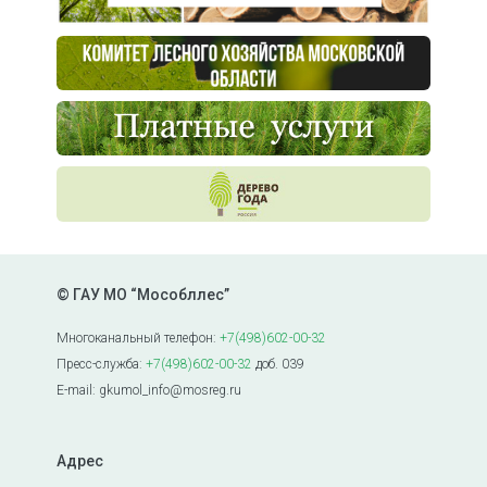
© ГАУ МО “Мособллес”
Многоканальный телефон:
+7(498)602-00-32
Пресс-служба:
+7(498)602-00-32
доб. 039
E-mail: gkumol_info@mosreg.ru
Адрес