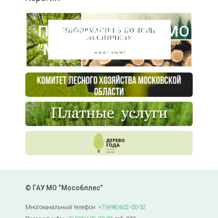
Пресс-центр ГАУ МО
"Мособллес"
© ГАУ МО “Мособллес”
Многоканальный телефон:
+7(498)602-00-32