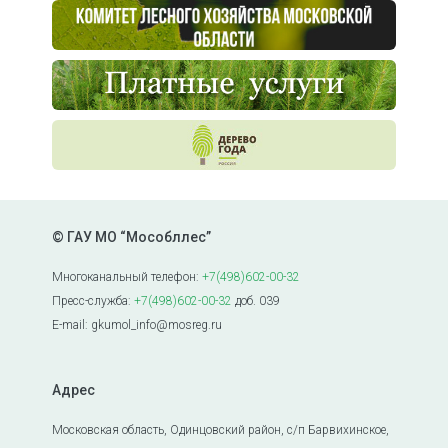
© ГАУ МО “Мособллес”
Многоканальный телефон:
+7(498)602-00-32
Пресс-служба:
+7(498)602-00-32
доб. 039
E-mail: gkumol_info@mosreg.ru
Адрес
Московская область, Одинцовский район, с/п Барвихинское,