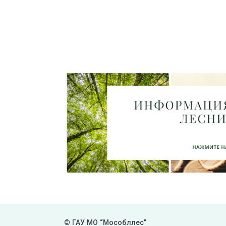
© ГАУ МО “Мособллес”