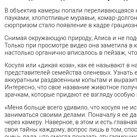
В объектив камеры попали переливающаяся н
пауками, хлопотливые муравьи, комар-долго
сюрпризом стало появление в кадре грациоз
Снимая окружающую природу, Алиса и не подо
Только при просмотре видео она заметила в к
настолько органично вписалось в пейзаж, что
Косуля или «дикая коза», как её называют в 
представителей семейства оленевых. Узнать 
аккуратным раздвоенным копытам и вырази
Интересно, что своё название животное пол
зрачкам, которые придают её взгляду особую 
«Меня больше всего удивило, что косуля не и
заниматься своими делами. Поначалу я её да
через камеру. Наверное, в этом и есть главная
свои тайны каждому, вопрос лишь в том, спос
очень рада, что смогла показать эту гармони