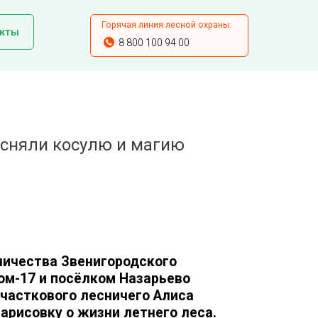
Горячая линия лесной охраны:
кты
8 800 100 94 00
асняли косулю и магию
ничества Звенигородского
м-17 и посёлком Назарьево
часткового лесничего Алиса
рисовку о жизни летнего леса.