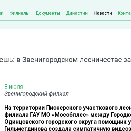
ии
Филиалы
Документы
Династии
Новости
Конта
аешь: в Звенигородском лесничестве з
8 июля
Звенигородский филиал
На территории Пионерского участкового лес
филиала ГАУ МО «Мособллес» между Городко
Одинцовского городского округа помощник у
Гильметдинова создала симпатичную видеоза