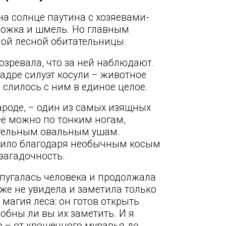
а солнце паутина с хозяевами-
ножка и шмель. Но главным
ной лесной обитательницы.
зревала, что за ней наблюдают.
адре силуэт косули – животное
 слилось с ним в единое целое.
народе, – один из самых изящных
её можно по тонким ногам,
тельным овальным ушам.
учило благодаря необычным косым
загадочность.
спугалась человека и продолжала
же не увидела и заметила только
 магия леса: он готов открыть
обны ли вы их заметить. И я
ю – от крошечного муравья до