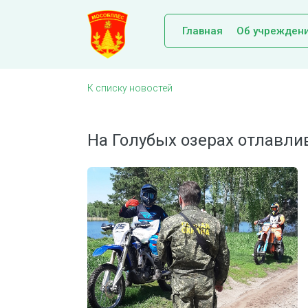
Главная
Об учрежден
К списку новостей
На Голубых озерах отлавл