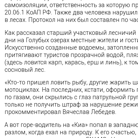
самоизоляции, ответственность за которую п
20.06.1 КоАП РФ. Также два человека наруши
в лесах. Протокол на них был составлен по ча
Как рассказал старший участковый лесничий 
дни на Голубых озерах местные жители и гос
Искусственно созданные водоемы, затопленн
притягивают туристов прозрачной водой, п
(здесь ловится карп, карась, ерш и линь), к т
сосновый лес.
«Кто-то пришел ловить рыбу, другие жарить ш
мотоциклах. На последних, кстати, оформить 
по газам, они скрылись с глаз патрульной гр
только не получить штраф за нарушение режи
прокомментировал Вячеслав Лебедев.
А вот горе-водитель на «Киа» попал в запад
разлом, когда ехал на природу. К его счастью,