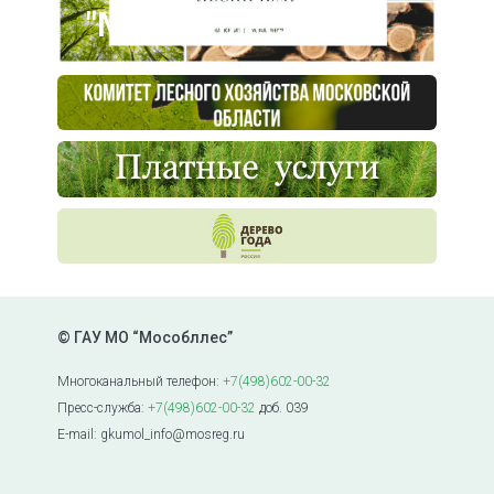
"Мособллес"
© ГАУ МО “Мособллес”
Многоканальный телефон:
+7(498)602-00-32
Пресс-служба:
+7(498)602-00-32
доб. 039
E-mail: gkumol_info@mosreg.ru