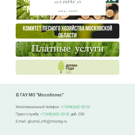
"Мособллес"
© ГАУ МО “Мособллес”
Многоканальный телефон:
+7(498)602-00-32
Пресс-служба:
+7(498)602-00-32
доб. 039
E-mail: gkumol_info@mosreg.ru