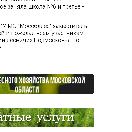
е заняла школа №6 и третье -
ГКУ МО "Мособллес" заместитель
ей и пожелал всем участникам
ции лесничих Подмосковья по
в.