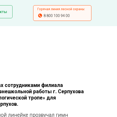
Горячая линия лесной охраны:
кты
8 800 100 94 00
ах сотрудниками филиала
внешкольной работы г. Серпухова
логической тропе» для
рпухов.
ой линейке прозвучал гимн