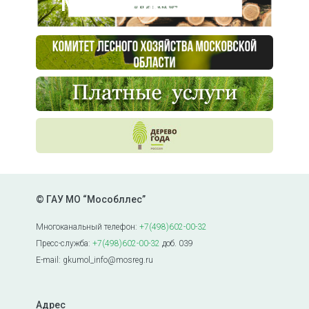
"Мособллес"
© ГАУ МО “Мособллес”
Многоканальный телефон:
+7(498)602-00-32
Пресс-служба:
+7(498)602-00-32
доб. 039
E-mail: gkumol_info@mosreg.ru
Адрес