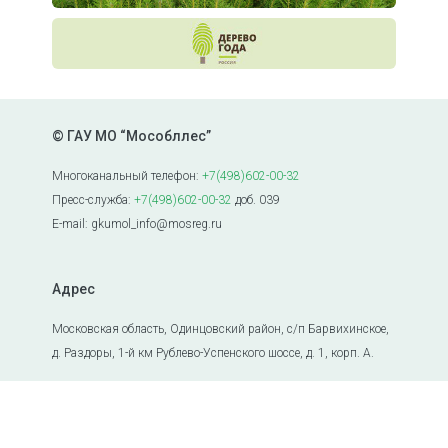
© ГАУ МО “Мособллес”
Многоканальный телефон:
+7(498)602-00-32
Пресс-служба:
+7(498)602-00-32
доб. 039
E-mail: gkumol_info@mosreg.ru
Адрес
Московская область, Одинцовский район, с/п Барвихинское,
д. Раздоры, 1-й км Рублево-Успенского шоссе, д. 1, корп. А.