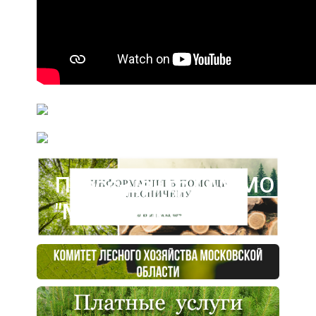
Пресс-центр ГАУ МО
"Мособллес"