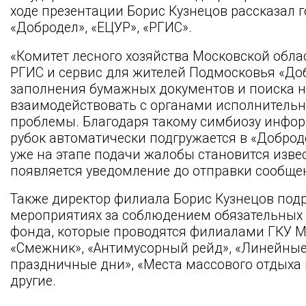
ходе презентации Борис Кузнецов рассказал го
«Добродел», «ЕЦУР», «РГИС».
«Комитет лесного хозяйства Московской обла
РГИС и сервис для жителей Подмосковья «Доб
заполнения бумажных документов и поиска 
взаимодействовать с органами исполнительн
проблемы. Благодаря такому симбиозу инфо
рубок автоматически подгружается в «Доброде
уже на этапе подачи жалобы становится извес
появляется уведомление до отправки сообщени
Также директор филиала Борис Кузнецов под
мероприятиях за соблюдением обязательных 
фонда, которые проводятся филиалами ГКУ МО
«Смежник», «Антимусорный рейд», «Линейные
праздничные дни», «Места массового отдыха 
другие.