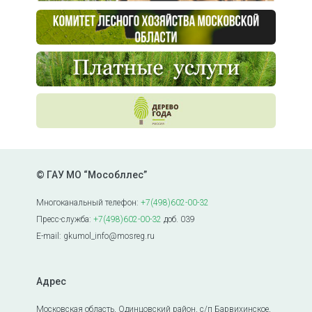
© ГАУ МО “Мособллес”
Многоканальный телефон:
+7(498)602-00-32
Пресс-служба:
+7(498)602-00-32
доб. 039
E-mail: gkumol_info@mosreg.ru
Адрес
Московская область, Одинцовский район, с/п Барвихинское,