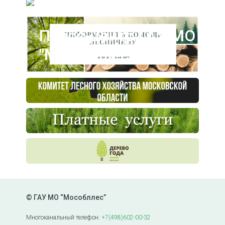
Пресс-центр ГАУ МО
"Мособллес"
© ГАУ МО “Мособллес”
Многоканальный телефон:
+7(498)602-00-32