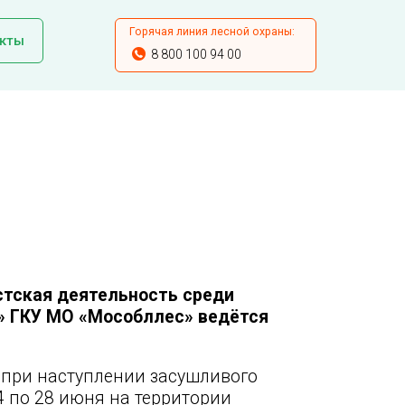
Горячая линия лесной охраны:
кты
8 800 100 94 00
стская деятельность среди
с» ГКУ МО «Мособллес» ведётся
при наступлении засушливого
24 по 28 июня на территории