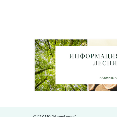
© ГАУ МО “Мособллес”