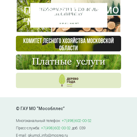
Пресс-центр ГАУ МО
"Мособллес"
© ГАУ МО “Мособллес”
Многоканальный телефон:
+7(498)602-00-32
Пресс-служба:
+7(498)602-00-32
доб. 039
E-mail: gkumol_info@mosreg.ru