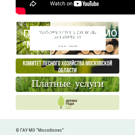
Пресс-центр ГАУ МО
"Мособллес"
© ГАУ МО “Мособллес”