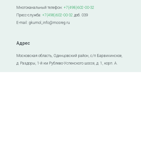
Многоканальный телефон:
+7(498)602-00-32
Пресс-служба:
+7(498)602-00-32
доб. 039
E-mail: gkumol_info@mosreg.ru
Адрес
Московская область, Одинцовский район, с/п Барвихинское,
д. Раздоры, 1-й км Рублево-Успенского шоссе, д. 1, корп. А.