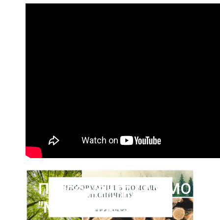
Пресс-центр ГАУ МО
"Мособллес"