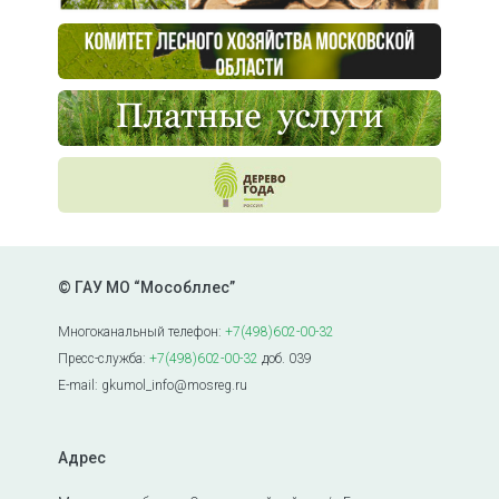
© ГАУ МО “Мособллес”
Многоканальный телефон:
+7(498)602-00-32
Пресс-служба:
+7(498)602-00-32
доб. 039
E-mail: gkumol_info@mosreg.ru
Адрес