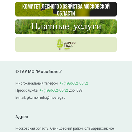
© ГАУ МО “Мособллес”
Многоканальный телефон:
+7(498)602-00-32
Пресс-служба:
+7(498)602-00-32
доб. 039
E-mail: gkumol_info@mosreg.ru
Адрес
Московская область, Одинцовский район, с/п Барвихинское,