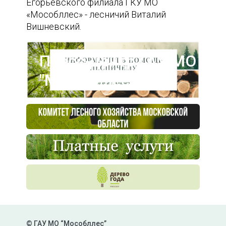
Егорьевского филиала ГКУ МО
«Мособллес» - лесничий Виталий
Вишневский.
Пресс-центр ГАУ МО
"Мособллес"
© ГАУ МО “Мособллес”