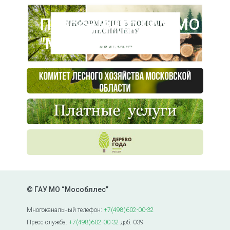
Пресс-центр ГАУ МО
"Мособллес"
© ГАУ МО “Мособллес”
Многоканальный телефон:
+7(498)602-00-32
Пресс-служба:
+7(498)602-00-32
доб. 039