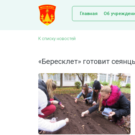
Главная
Об учрежден
К списку новостей
«Бересклет» готовит сеянц