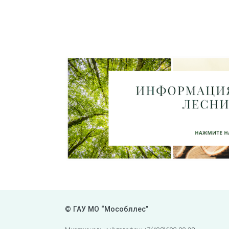
© ГАУ МО “Мособллес”