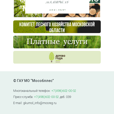
"Мособллес"
© ГАУ МО “Мособллес”
Многоканальный телефон:
+7(498)602-00-32
Пресс-служба:
+7(498)602-00-32
доб. 039
E-mail: gkumol_info@mosreg.ru