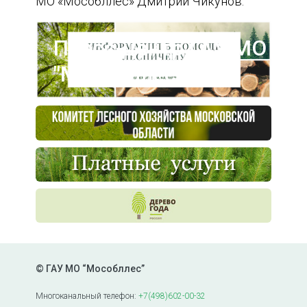
МО «Мособллес» Дмитрий Чикунов.
Пресс-центр ГАУ МО
"Мособллес"
© ГАУ МО “Мособллес”
Многоканальный телефон:
+7(498)602-00-32