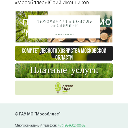
«Мособллес» Юрий Иконников.
Пресс-центр ГАУ МО
"Мособллес"
© ГАУ МО “Мособллес”
Многоканальный телефон:
+7(498)602-00-32