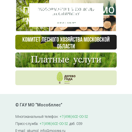
Пресс-центр ГАУ МО
"Мособллес"
© ГАУ МО “Мособллес”
Многоканальный телефон:
+7(498)602-00-32
Пресс-служба:
+7(498)602-00-32
доб. 039
E-mail: gkumol_info@mosreg.ru