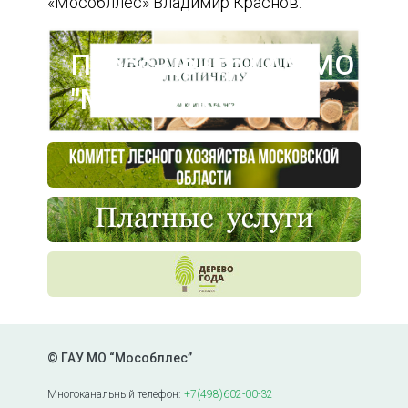
«Мособллес» Владимир Краснов.
Пресс-центр ГАУ МО
"Мособллес"
© ГАУ МО “Мособллес”
Многоканальный телефон:
+7(498)602-00-32