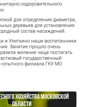
анитарно-оздоровительного
ы.
илкой для определения диаметра,
ьных деревьев для установления
породный состав насаждений.
йки и Улиткино наши воспитанники
ния. Занятие прошло очень
разила желание чаще постигать
участковый государственный
но-опытного филиала ГКУ МО