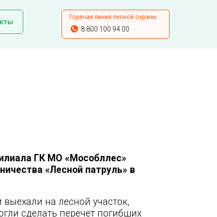
Горячая линия лесной охраны:
кты
8 800 100 94 00
филиала ГК МО «Мособллес»
ничества «Лесной патруль» в
выехали на лесной участок,
огли сделать перечет погибших