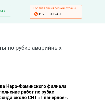
Горячая линия лесной охраны:
кты
8 800 100 94 00
ты по рубке аварийных
тва Наро-Фоминского филиала
олнение работ по рубке
фонда около СНТ «Планерное».